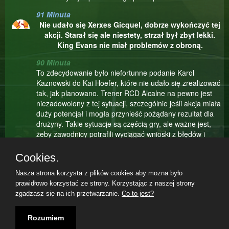
91 Minuta
Nie udało się Xerxes Gicquel, dobrze wykończyć tej
akcji. Starał się ale niestety, strzał był zbyt lekki.
King Evans nie miał problemów z obroną.
90 Minuta
To zdecydowanie było niefortunne podanie Karol
Kaznowski do Kai Hoefer, które nie udało się zrealizować
tak, jak planowano. Trener RCD Alcalne na pewno jest
niezadowolony z tej sytuacji, szczególnie jeśli akcja miała
duży potencjał i mogła przynieść pożądany rezultat dla
drużyny. Takie sytuacje są częścią gry, ale ważne jest,
żeby zawodnicy potrafili wyciągać wnioski z błędów i
uczyć się na przyszłość. Mam nadzieję, że ta nieudana
akcja będzie motywacją dla zawodników do jeszcze
Cookies.
cięższej pracy na treningach i jeszcze większego
Nasza strona korzysta z plików cookies aby mozna było
skupienia podczas meczów.
prawidłowo korzystać ze strony. Korzystając z naszej strony
89 Minuta
zgadzasz się na ich przetwarzanie.
Co to jest?
Chwilowa przerwa w grze. Cierpi Robbe Wit.
Regulamin
|
Polityka prywatności
|
Kontakt
|
07.08.2026, 20:52|
Rozumiem
89 Minuta