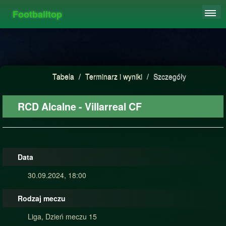
Footballtop
REJESTRACJA
TABELA
STATYSTYKI
Tabela
/
Terminarz i wyniki
/
Szczegóły
FAQ
RCD Alcalne - Villarreal CF
Data
30.09.2024, 18:00
Rodzaj meczu
Liga, Dzień meczu 15