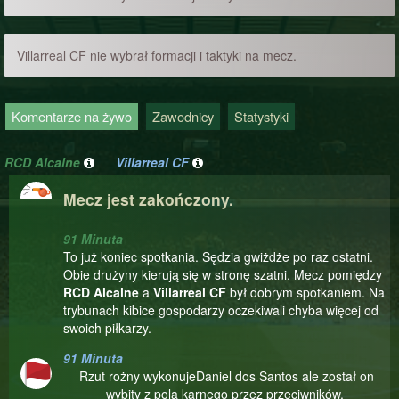
Villarreal CF nie wybrał formacji i taktyki na mecz.
Komentarze na żywo
Zawodnicy
Statystyki
RCD Alcalne
Villarreal CF
Mecz jest zakończony.
91 Minuta
To już koniec spotkania. Sędzia gwiżdże po raz ostatni.
Obie drużyny kierują się w stronę szatni. Mecz pomiędzy
RCD Alcalne
a
Villarreal CF
był dobrym spotkaniem. Na
trybunach kibice gospodarzy oczekiwali chyba więcej od
swoich piłkarzy.
91 Minuta
Rzut rożny wykonujeDaniel dos Santos ale został on
wybity z pola karnego przez przeciwników.