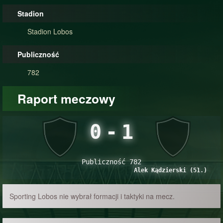
Stadion
Stadion Lobos
Publiczność
782
Raport meczowy
0
-
1
Publiczność 782
Alek Kądzierski (51.)
Sporting Lobos nie wybrał formacji i taktyki na mecz.