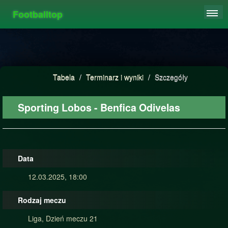
Footballtop
REJESTRACJA
TABELA
STATYSTYKI
Tabela
/
Terminarz i wyniki
/
Szczegóły
FAQ
Sporting Lobos - Benfica Odivelas
Data
12.03.2025, 18:00
Rodzaj meczu
Liga, Dzień meczu 21