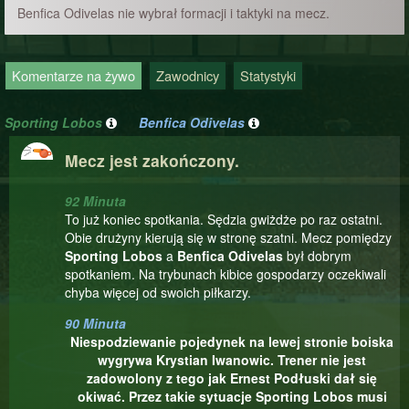
Benfica Odivelas nie wybrał formacji i taktyki na mecz.
Komentarze na żywo
Zawodnicy
Statystyki
Sporting Lobos
Benfica Odivelas
Mecz jest zakończony.
92 Minuta
To już koniec spotkania. Sędzia gwiżdże po raz ostatni.
Obie drużyny kierują się w stronę szatni. Mecz pomiędzy
Sporting Lobos
a
Benfica Odivelas
był dobrym
spotkaniem. Na trybunach kibice gospodarzy oczekiwali
chyba więcej od swoich piłkarzy.
90 Minuta
Niespodziewanie pojedynek na lewej stronie boiska
wygrywa Krystian Iwanowic. Trener nie jest
zadowolony z tego jak Ernest Podłuski dał się
okiwać. Przez takie sytuacje Sporting Lobos musi