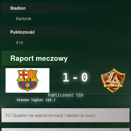
Stadion
Kartonik
Publiczność
510
Raport meczowy
1
-
0
Publiczność 510
Steven Taylor (82.)
FC Opaktor nie wybrał formacji i taktyki na mecz.