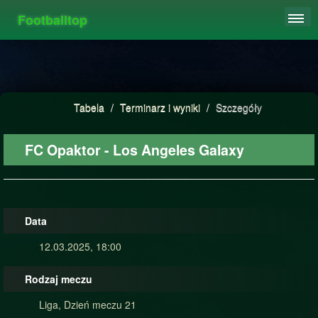
Footballtop
REJESTRACJA
TABELA
STATYSTYKI
Tabela
/
Terminarz i wyniki
/
Szczegóły
FAQ
FC Opaktor - Los Angeles Galaxy
Data
12.03.2025, 18:00
Rodzaj meczu
Liga, Dzień meczu 21