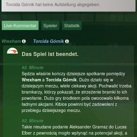
Torcida Górnik hat keine Aufstellung abgegeben.
Live-Kommentar
Spieler
Statistik
Wrexham
Torcida Górnik
Das Spiel ist beendet.
92. Minute
Sędzia właśnie kończy dzisiejsze spotkanie pomiędzy
Wrexham
a
Torcida Górnik
. Dużo działo się w
dzisiejszym meczu, wiele ciekawy akcji. Pochwalić trzeba
bramkarzy, którzy pokazali, że strzeżenie bramki to ich
powołanie. Dużo gry środkiem pola owocowało kilkoma
ładnymi akcjami. Kibice powinni być zadowoleni z
przebiegu dzisiejszego meczu.
92. Minute
Takie nieudane podanie Aleksander Gramsz do Lucas
Elber z pewnością mogło wpłynąć na potencjał akcji, a