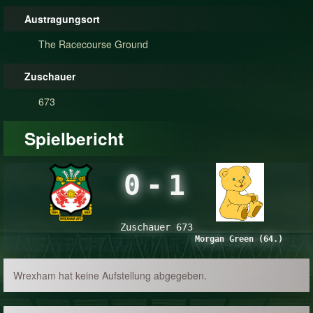
Austragungsort
The Racecourse Ground
Zuschauer
673
Spielbericht
0
-
1
Zuschauer 673
Morgan Green (64.)
Wrexham hat keine Aufstellung abgegeben.