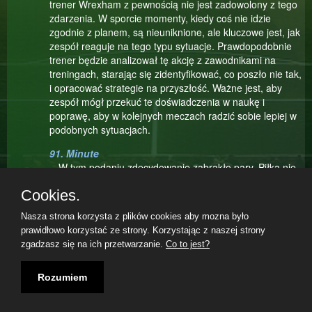
trener Wrexham z pewnością nie jest zadowolony z tego
zdarzenia. W sporcie momenty, kiedy coś nie idzie
zgodnie z planem, są nieuniknione, ale kluczowe jest, jak
zespół reaguje na tego typu sytuacje. Prawdopodobnie
trener będzie analizował tę akcję z zawodnikami na
treningach, starając się zidentyfikować, co poszło nie tak,
i opracować strategie na przyszłość. Ważne jest, aby
zespół mógł przekuć te doświadczenia w naukę i
poprawę, aby w kolejnych meczach radzić sobie lepiej w
podobnych sytuacjach.
91. Minute
W tym podaniu zdecydowanie zabrakło pary. Piłka nie
dochodzi do kolegi z zespołu.
Cookies.
89. Minute
Nasza strona korzysta z plików cookies aby mozna było
Takie nieudane podanie Sina Godart do Jarosław
prawidłowo korzystać ze strony. Korzystając z naszej strony
Danielski z pewnością mogło wpłynąć na potencjał akcji,
zgadzasz się na ich przetwarzanie.
Co to jest?
a trener Wrexham z pewnością nie jest zadowolony z
Teilnahmebedingungen
|
Datenschutzerklärung
|
Impressum
|
tego zdarzenia. W sporcie momenty, kiedy coś nie idzie
08.08.2026, 17:40|
zgodnie z planem, są nieuniknione, ale kluczowe jest, jak
Rozumiem
zespół reaguje na tego typu sytuacje. Prawdopodobnie
trener będzie analizował tę akcję z zawodnikami na