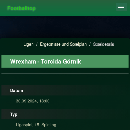
Footballtop
REGISTRIEREN
LIGEN
HIGHSCORE
Ligen
/
Ergebnisse und Spielplan
/
Spieldetails
FAQ
Wrexham - Torcida Górnik
Datum
30.09.2024, 18:00
Typ
Ligaspiel, 15. Spieltag