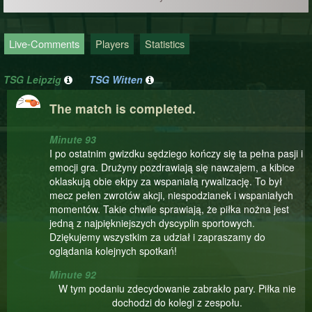
Live-Comments
Players
Statistics
TSG Leipzig
TSG Witten
The match is completed.
Minute 93
I po ostatnim gwizdku sędziego kończy się ta pełna pasji i
emocji gra. Drużyny pozdrawiają się nawzajem, a kibice
oklaskują obie ekipy za wspaniałą rywalizację. To był
mecz pełen zwrotów akcji, niespodzianek i wspaniałych
momentów. Takie chwile sprawiają, że piłka nożna jest
jedną z najpiękniejszych dyscyplin sportowych.
Dziękujemy wszystkim za udział i zapraszamy do
oglądania kolejnych spotkań!
Minute 92
W tym podaniu zdecydowanie zabrakło pary. Piłka nie
dochodzi do kolegi z zespołu.