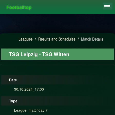
Footballtop
REGISTER
LEAGUES
HIGHSCORE
Leagues
/
Results and Schedules
/
Match Details
FAQ
TSG Leipzig - TSG Witten
Date
30.10.2024, 17:00
Type
League, matchday 7