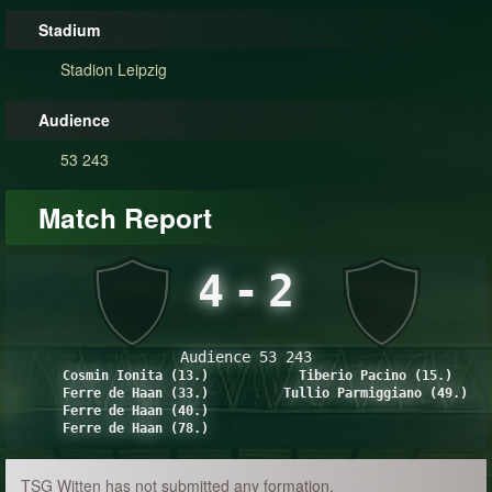
Stadium
Stadion Leipzig
Audience
53 243
Match Report
4
-
2
Audience 53 243
Cosmin Ionita (13.)
Tiberio Pacino (15.)
Ferre de Haan (33.)
Tullio Parmiggiano (49.)
Ferre de Haan (40.)
Ferre de Haan (78.)
TSG Witten has not submitted any formation.