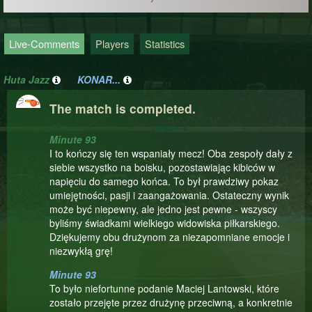
Live-Comments
Players
Statistics
Huta Jazz
KONAR...
The match is completed.
Minute 93
I to kończy się ten wspaniały mecz! Oba zespoły dały z
siebie wszystko na boisku, pozostawiając kibiców w
napięciu do samego końca. To był prawdziwy pokaz
umiejętności, pasji i zaangażowania. Ostateczny wynik
może być niepewny, ale jedno jest pewne - wszyscy
byliśmy świadkami wielkiego widowiska piłkarskiego.
Dziękujemy obu drużynom za niezapomniane emocje i
niezwykłą grę!
Minute 93
To było niefortunne podanie Maciej Lantowski, które
zostało przejęte przez drużynę przeciwną, a konkretnie