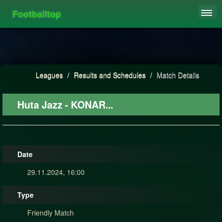
Footballtop
REGISTER
LEAGUES
HIGHSCORE
Leagues
/
Results and Schedules
/
Match Details
FAQ
Huta Jazz - KONAR...
Date
29.11.2024, 16:00
Type
Friendly Match