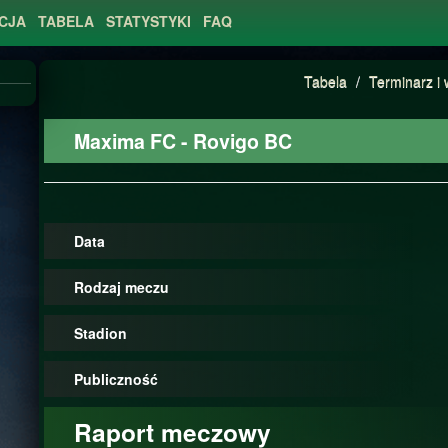
CJA
TABELA
STATYSTYKI
FAQ
Tabela
/
Terminarz i 
Maxima FC - Rovigo BC
Data
Rodzaj meczu
Stadion
Publiczność
Raport meczowy