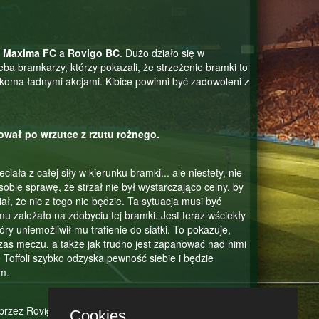
y
Maxima FC
a
Rovigo BC
. Dużo działo się w
eba bramkarzy, którzy pokazali, że strzeżenie bramki to
koma ładnymi akcjami. Kibice powinni być zadowoleni z
kował po wrzutce z rzutu rożnego.
eciała z całej siły w kierunku bramki... ale niestety, nie
sobie sprawę, że strzał nie był wystarczająco celny, by
ał, że nic z tego nie będzie. Ta sytuacja musi być
o mu zależało na zdobyciu tej bramki. Jest teraz wściekły
óry uniemożliwił mu trafienie do siatki. To pokazuje,
as meczu, a także jak trudno jest zapanować nad nimi
Toffoli szybko odzyska pewność siebie i będzie
m.
e przez Rovigo BC. To może być trudny moment dla
Cookies.