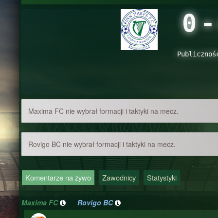
0
-
Publicznoś
Maxima FC nie wybrał formacji i taktyki na mecz.
Rovigo BC nie wybrał formacji i taktyki na mecz.
Komentarze na żywo
Zawodnicy
Statystyki
Maxima FC
Rovigo BC