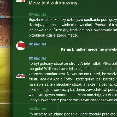
Mecz jest zakończony.
93 Minuta
Sędzia właśnie kończy dzisiejsze spotkanie pomiędz
dzisiejszym meczu, wiele ciekawy akcji. Pochwalić trz
ich powołanie. Dużo gry środkiem pola owocowało kil
przebiegu dzisiejszego meczu.
92 Minuta
Kerim Lhuillier niecelnie głów
92 Minuta
To był poteżny strzał ze strony Ariele Toffoli! Piłka pol
ma gola! Williams Lewis tylko się uśmiechnął, zdając 
zagrozić bramkarzowi. Nawet się nie ruszył, bo wiedzi
frustrująca dla Ariele Toffoli, szczególnie jeśli bardz
na siebie za ten nieudany strzał, a także na pecha, kt
jakie emocje towarzyszą każdemu zawodnikowi podcz
w decydujących momentach. Mam nadzieję, że Ariele 
kontynuował grę z jeszcze większym zaangażowanie
90 Minuta
To niestety nieudane podanie, które zostało przejęt