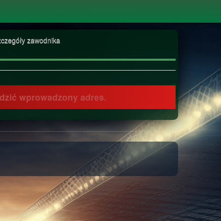
zczegóły zawodnika
awdzić wprowadzony adres.