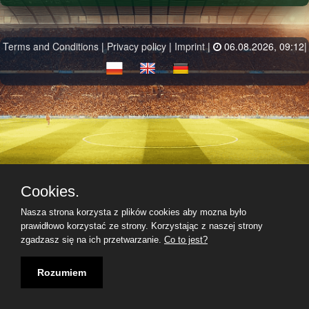
2 Liga
3 Liga gr I
3 Liga gr II
3 Liga gr III
Terms and Conditions
|
Privacy policy
|
Imprint
|
06.08.2026, 09:12|
3 Liga gr IV
4 Liga gr I
4 Liga gr II
4 Liga gr III
4 Liga gr IV
5 Liga gr I
5 Liga gr II
5 Liga gr III
5 Liga gr IV
Liga Okręgowa
Cookies.
Nasza strona korzysta z plików cookies aby mozna było
prawidłowo korzystać ze strony. Korzystając z naszej strony
zgadzasz się na ich przetwarzanie.
Co to jest?
Rozumiem