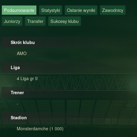
Podsumowanie
Statystyki
Ostanie wyniki
Zawodnicy
Juniorzy
Transfer
Sukcesy klubu
Skrót klubu
AMO
Liga
4 Liga gr II
Trener
-
Stadion
Monsterdamche (1 000)