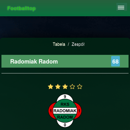
Footballtop
REJESTRACJA
TABELA
STATYSTYKI
Tabela
/
Zespół
FAQ
Radomiak Radom
68