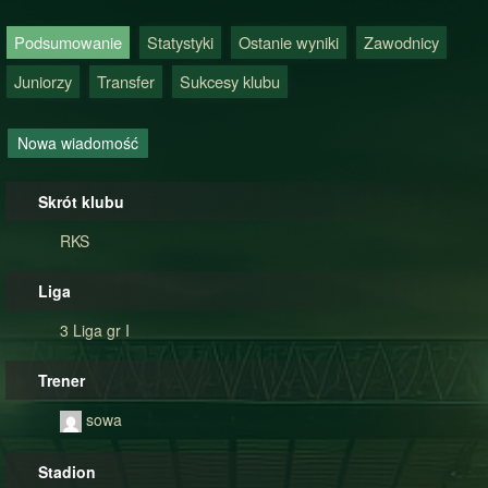
Podsumowanie
Statystyki
Ostanie wyniki
Zawodnicy
Juniorzy
Transfer
Sukcesy klubu
Nowa wiadomość
Skrót klubu
RKS
Liga
3 Liga gr I
Trener
sowa
Stadion