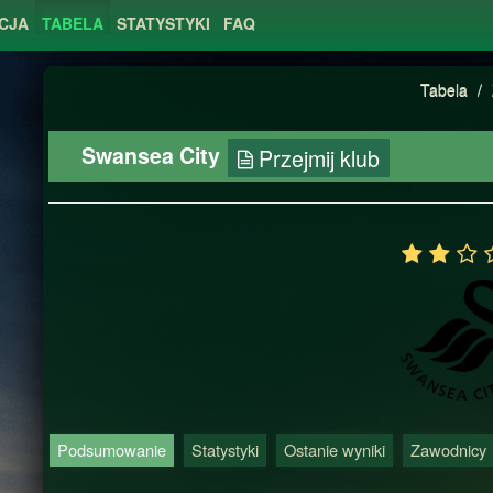
CJA
TABELA
STATYSTYKI
FAQ
Tabela
/
Swansea City
Przejmij klub
Podsumowanie
Statystyki
Ostanie wyniki
Zawodnicy