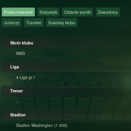
Podsumowanie
Statystyki
Ostanie wyniki
Zawodnicy
Juniorzy
Transfer
Sukcesy klubu
Skrót klubu
WAS
Liga
4 Liga gr I
Trener
-
Stadion
Stadion Washington (1 000)