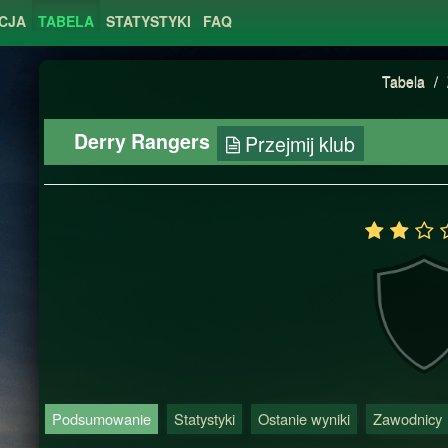
CJA
TABELA
STATYSTYKI
FAQ
Tabela
/
Derry Rangers
Przejmij klub
Podsumowanie
Statystyki
Ostanie wyniki
Zawodnicy