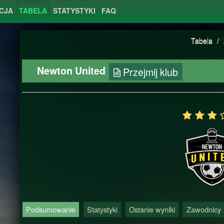
CJA
TABELA
STATYSTYKI
FAQ
Tabela
/
Newton United
Przejmij klub
Podsumowanie
Statystyki
Ostanie wyniki
Zawodnicy