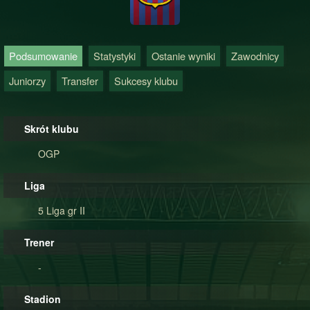
Podsumowanie
Statystyki
Ostanie wyniki
Zawodnicy
Juniorzy
Transfer
Sukcesy klubu
Skrót klubu
OGP
Liga
5 Liga gr II
Trener
-
Stadion