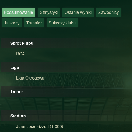
Podsumowanie
Statystyki
Ostanie wyniki
Zawodnicy
Juniorzy
Transfer
Sukcesy klubu
Skrót klubu
RCA
Liga
Liga Okręgowa
Trener
-
Stadion
Juan José Pizzuti (1 000)