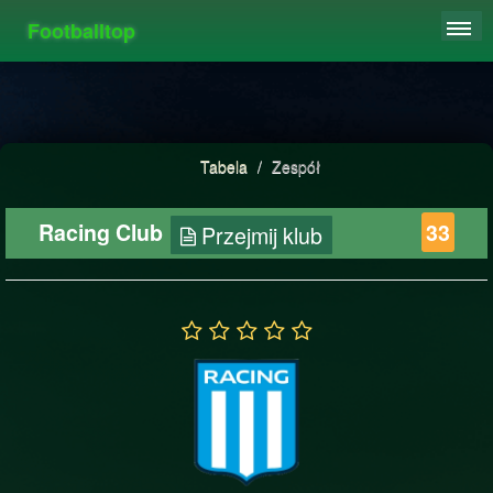
Footballtop
REJESTRACJA
TABELA
STATYSTYKI
Tabela
/
Zespół
FAQ
Racing Club
33
Przejmij klub