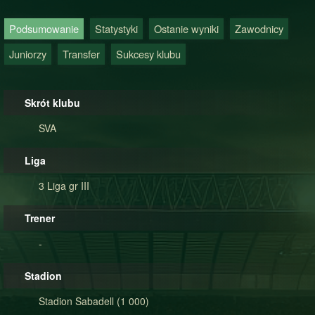
Podsumowanie
Statystyki
Ostanie wyniki
Zawodnicy
Juniorzy
Transfer
Sukcesy klubu
Skrót klubu
SVA
Liga
3 Liga gr III
Trener
-
Stadion
Stadion Sabadell (1 000)