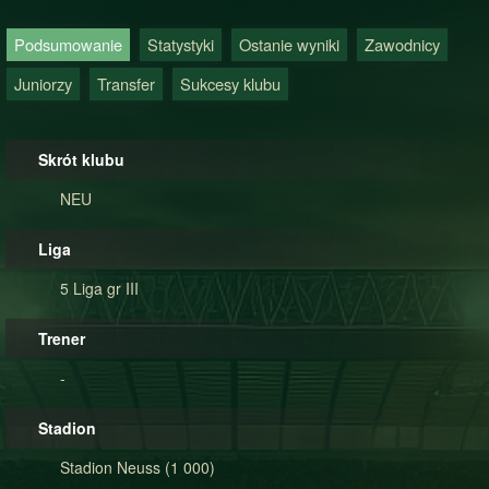
Podsumowanie
Statystyki
Ostanie wyniki
Zawodnicy
Juniorzy
Transfer
Sukcesy klubu
Skrót klubu
NEU
Liga
5 Liga gr III
Trener
-
Stadion
Stadion Neuss (1 000)