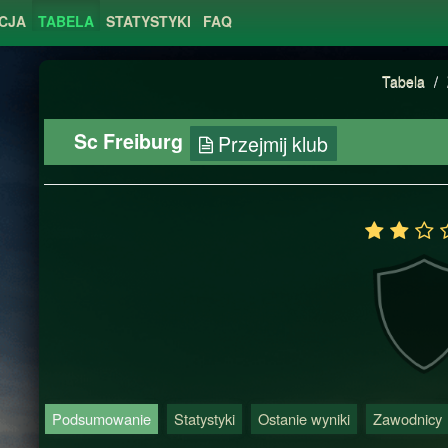
CJA
TABELA
STATYSTYKI
FAQ
Tabela
/
Sc Freiburg
Przejmij klub
Podsumowanie
Statystyki
Ostanie wyniki
Zawodnicy