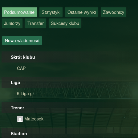
Podsumowanie
Statystyki
Ostanie wyniki
Zawodnicy
Juniorzy
Transfer
Sukcesy klubu
Nowa wiadomość
Skrót klubu
CAP
Liga
5 Liga gr I
Trener
Mateosek
Stadion