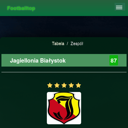
Footballtop
REJESTRACJA
TABELA
STATYSTYKI
Tabela
/
Zespół
FAQ
Jagiellonia Białystok
87