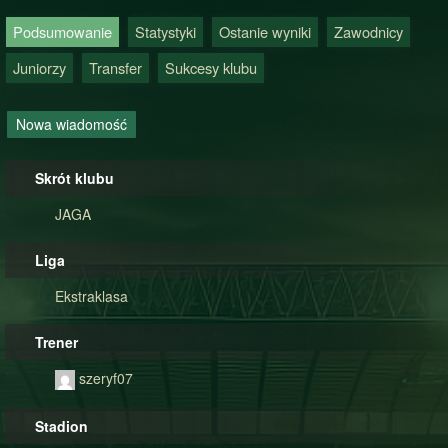
Podsumowanie
Statystyki
Ostanie wyniki
Zawodnicy
Juniorzy
Transfer
Sukcesy klubu
Nowa wiadomość
Skrót klubu
JAGA
Liga
Ekstraklasa
Trener
szeryf07
Stadion