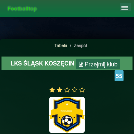
Footballtop
REJESTRACJA
TABELA
STATYSTYKI
Tabela
/
Zespół
FAQ
LKS ŚLĄSK KOSZĘCIN
Przejmij klub
55