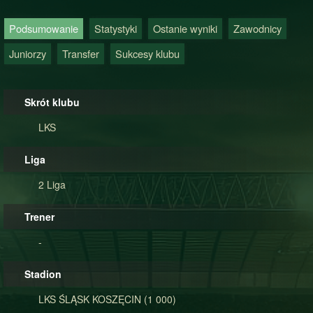
Podsumowanie
Statystyki
Ostanie wyniki
Zawodnicy
Juniorzy
Transfer
Sukcesy klubu
Skrót klubu
LKS
Liga
2 Liga
Trener
-
Stadion
LKS ŚLĄSK KOSZĘCIN (1 000)