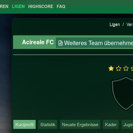
EREN
LIGEN
HIGHSCORE
FAQ
Ligen
/
Ver
Acireale FC
Weiteres Team übernehm
Kurzprofil
Statistik
Neuste Ergebnisse
Kader
Juge