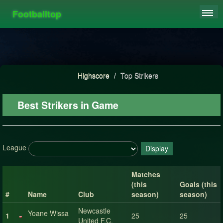
Footballtop
REGISTER
LEAGUES
HIGHSCORE
Highscore
/
Top Strikers
FAQ
Best Strikers in Game
League
Display
Matches
(this
Goals (this
#
Name
Club
season)
season)
Newcastle
Yoane Wissa
1
25
25
United F.C.