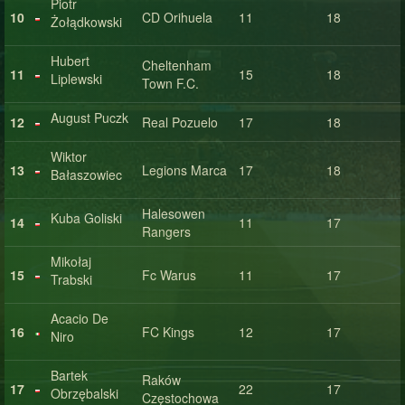
Piotr
10
CD Orihuela
11
18
Żołądkowski
Hubert
Cheltenham
11
15
18
Liplewski
Town F.C.
August Puczk
12
Real Pozuelo
17
18
Wiktor
13
Legions Marca
17
18
Bałaszowiec
Halesowen
Kuba Goliski
14
11
17
Rangers
Mikołaj
15
Fc Warus
11
17
Trabski
Acacio De
16
FC Kings
12
17
Niro
Bartek
Raków
17
22
17
Obrzębalski
Częstochowa