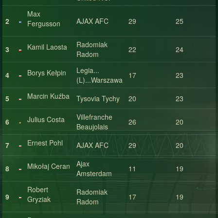
Max
2
AJAX AFC
29
25
Fergusson
Radomiak
Kamil Laosta
3
22
24
Radom
Legia...
Borys Kełpin
4
17
23
(L)...Warszawa
Marcin Kuźba
5
Tysovia Tychy
20
23
Villefranche
Julius Costa
6
26
20
Beaujolais
Ernest Pohl
7
AJAX AFC
29
20
Ajax
Mikołaj Ceran
8
11
19
Amsterdam
Robert
Radomiak
9
17
19
Gryziak
Radom