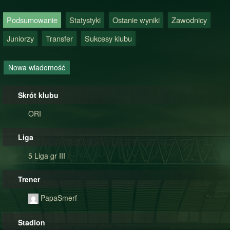
Podsumowanie
Statystyki
Ostanie wyniki
Zawodnicy
Juniorzy
Transfer
Sukcesy klubu
Nowa wiadomość
Skrót klubu
ORI
Liga
5 Liga gr III
Trener
PapaSmerf
Stadion