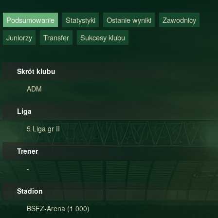
Podsumowanie
Statystyki
Ostanie wyniki
Zawodnicy
Juniorzy
Transfer
Sukcesy klubu
Skrót klubu
ADM
Liga
5 Liga gr II
Trener
-
Stadion
BSFZ-Arena (1 000)