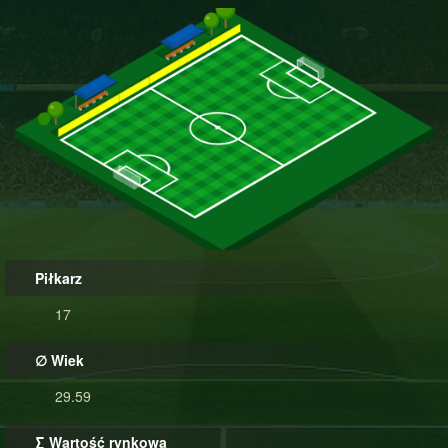
Piłkarz
17
∅ Wiek
29.59
∑ Wartość rynkowa