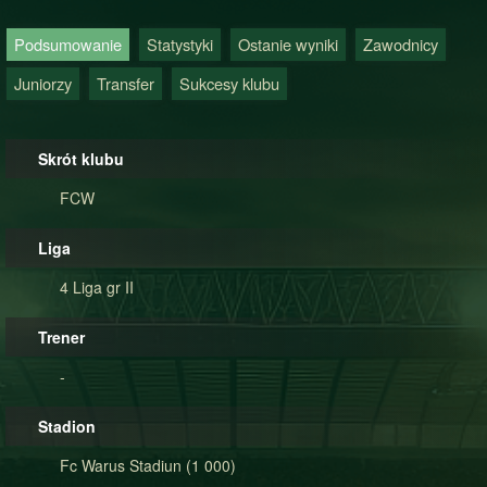
Podsumowanie
Statystyki
Ostanie wyniki
Zawodnicy
Juniorzy
Transfer
Sukcesy klubu
Skrót klubu
FCW
Liga
4 Liga gr II
Trener
-
Stadion
Fc Warus Stadiun (1 000)