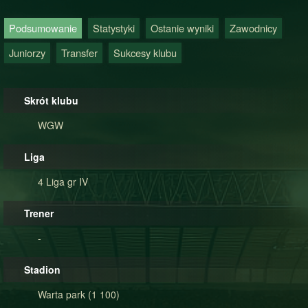
Podsumowanie
Statystyki
Ostanie wyniki
Zawodnicy
Juniorzy
Transfer
Sukcesy klubu
Skrót klubu
WGW
Liga
4 Liga gr IV
Trener
-
Stadion
Warta park (1 100)