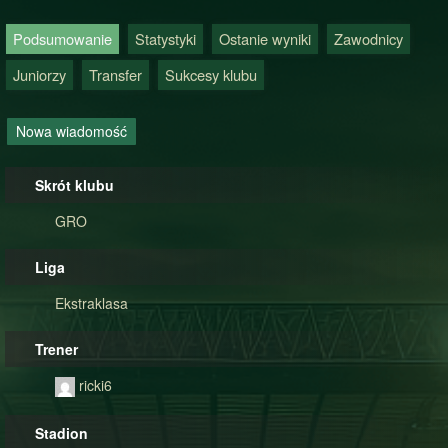
Podsumowanie
Statystyki
Ostanie wyniki
Zawodnicy
Juniorzy
Transfer
Sukcesy klubu
Nowa wiadomość
Skrót klubu
GRO
Liga
Ekstraklasa
Trener
ricki6
Stadion