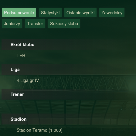
Podsumowanie
Statystyki
Ostanie wyniki
Zawodnicy
Juniorzy
Transfer
Sukcesy klubu
Skrót klubu
TER
Liga
4 Liga gr IV
Trener
-
Stadion
Stadion Teramo (1 000)