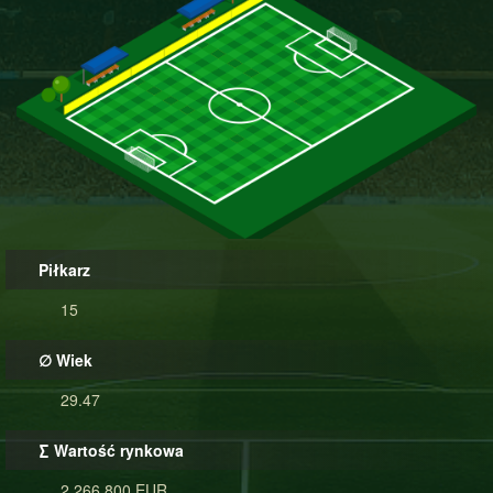
Piłkarz
15
∅ Wiek
29.47
∑ Wartość rynkowa
2 266 800 EUR