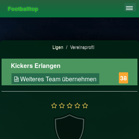
Footballtop
REGISTRIEREN
LIGEN
HIGHSCORE
Ligen
/
Vereinsprofil
FAQ
Kickers Erlangen
38
Weiteres Team übernehmen